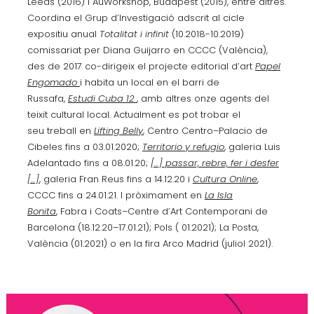
Leeds (2016) i AuWorkshop, Budapest (2015), entre altres.
Coordina el Grup d’Investigació adscrit al cicle
expositiu anual
Totalitat i infinit
(10.2018-10.2019)
comissariat per Diana Guijarro en CCCC (València),
des de 2017 co-dirigeix el projecte editorial d’art
Papel
Engomado
i habita un local en el barri de
Russafa,
Estudi Cuba 12
, amb altres onze agents del
teixit cultural local. Actualment es pot trobar el
seu treball en
Lifting Belly
, Centro Centro–Palacio de
Cibeles fins a 03.01.2020;
Territorio y refugio
, galeria Luis
Adelantado fins a 08.01.20;
[…] passar, rebre, fer i desfer
[…]
,
galeria Fran Reus fins a 14.12.20 i
Cultura Online
,
CCCC fins a 24.01.21. I pròximament en
La Isla
Bonita
, Fabra i Coats–Centre d’Art Contemporani de
Barcelona (18.12.20–17.01.21); Pols ( 01.2021); La Posta,
València (01.2021) o en la fira Arco Madrid (juliol 2021).