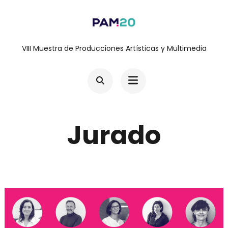
Saltar
al
contenido
VIII Muestra de Producciones Artísticas y Multimedia
(presiona
la
tecla
Intro)
Jurado