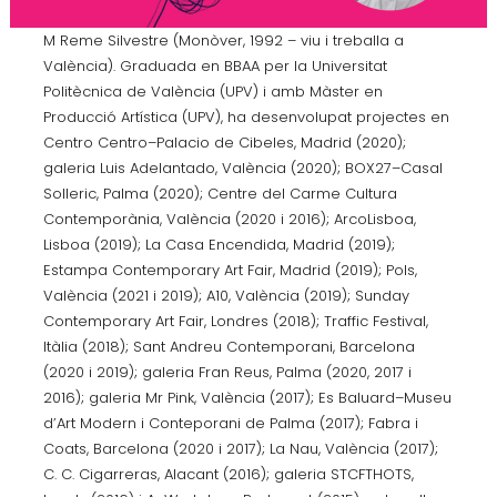
M Reme Silvestre (Monòver, 1992 – viu i treballa a
València). Graduada en BBAA per la Universitat
Politècnica de València (UPV) i amb Màster en
Producció Artística (UPV), ha desenvolupat projectes en
Centro Centro–Palacio de Cibeles, Madrid (2020);
galeria Luis Adelantado, València (2020); BOX27–Casal
Solleric, Palma (2020); Centre del Carme Cultura
Contemporània, València (2020 i 2016); ArcoLisboa,
Lisboa (2019); La Casa Encendida, Madrid (2019);
Estampa Contemporary Art Fair, Madrid (2019); Pols,
València (2021 i 2019); A10, València (2019); Sunday
Contemporary Art Fair, Londres (2018); Traffic Festival,
Itàlia (2018); Sant Andreu Contemporani, Barcelona
(2020 i 2019); galeria Fran Reus, Palma (2020, 2017 i
2016); galeria Mr Pink, València (2017); Es Baluard–Museu
d’Art Modern i Conteporani de Palma (2017); Fabra i
Coats, Barcelona (2020 i 2017); La Nau, València (2017);
C. C. Cigarreras, Alacant (2016); galeria STCFTHOTS,