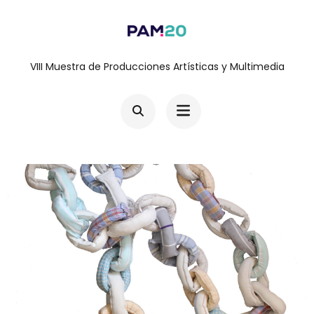
Saltar
al
contenido
VIII Muestra de Producciones Artísticas y Multimedia
(presiona
la
tecla
Intro)