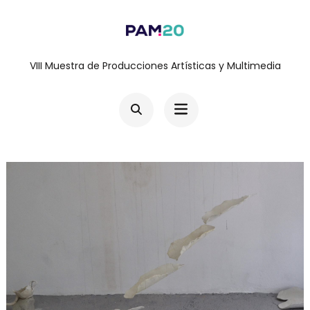
Saltar
al
contenido
VIII Muestra de Producciones Artísticas y Multimedia
(presiona
la
tecla
Intro)