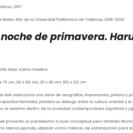
celona, 2017
e Belles Arts de la Universitat Politècnica de València, 2018-2020
 noche de primavera. Haru
 corte láser sobre madera
x 70 cm, 60 x 80 cm, 30 x 40 cm, 160 x 132 cm
Rei Kwk selecciona una serie de serigrafías, impresiones, pintura 
pectiva feminista, plantea un diálogo entre la cultura oriental y l
como el sexismo dentro de la sociedad contemporánea española y j
i Kwk proyecta un paralelismo a nivel conceptual pero también técni
mi-stencil japonés, utilizado como método de estampación para la