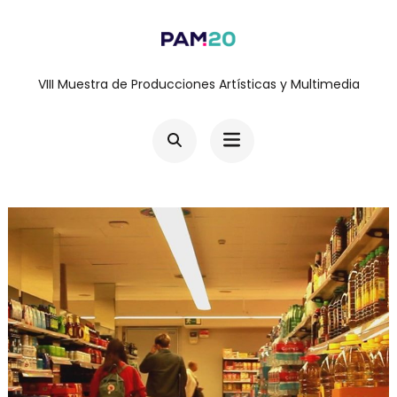
Saltar
al
contenido
VIII Muestra de Producciones Artísticas y Multimedia
(presiona
la
tecla
Intro)