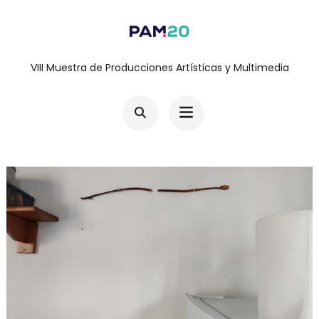
Saltar
al
contenido
VIII Muestra de Producciones Artísticas y Multimedia
(presiona
la
tecla
Intro)